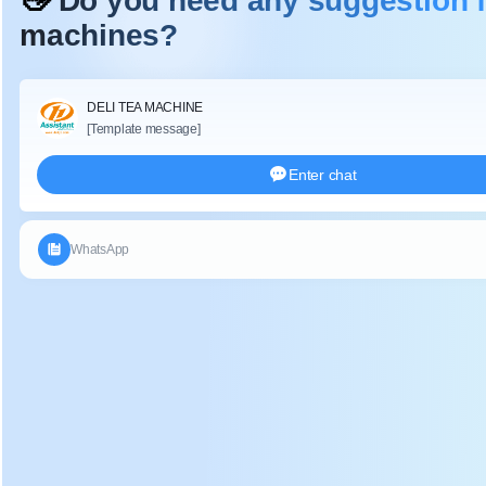
Descrição:
Prensa Hidráulica Automática Chá Bolo Chá Máquina de
Pressão de Tijolo usado para moldagem de imprensa de
chá de bolo, chá de tijolo, chá de tigela, etc. fazem o chá
mais compacto e a forma do chá é boa.
Aplicação:
O tijolo do bolo do chá que pressiona a máquina pode
usado para o chá de muitos tipos, tal como o chá puer, o
chá do tijolo e o outro chá.
Vantagem:
O projeto integrado 1.The, a aparência do cerco grande,