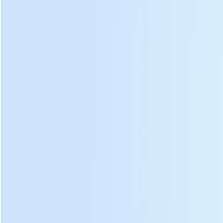
com a roda inferior movente, a aparência total é bonita e
prática;
A placa de aço estrutural 2.The principal da máquina
inteira adota a placa de aço de grande resistência de
Q345B;
As chapas de aço 3.Stainless são usadas em contacto
com os materiais para assegurar a conformidade da
higiene;
O sistema de controlo 4.Fully automático e o dispositivo de
detecção da pressão facilitam a operação.
Parâmetro:
Tijolo do bolo do chá DL-6CY315 que pressiona a
especificação da máquina:
Modelo
DL-6CY315