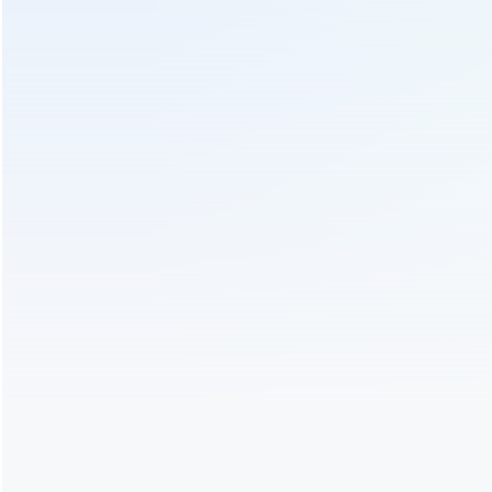
máquina pequena 6cyl-800 do molde do bolo do chá
Envie-Nos Um Inquérito
Entraremos em contato o mais breve possível!
Sujeito :
imprensa automática hidráulica do bolo do chá do
bolo do chá que pressiona a máquina 6cy3-15