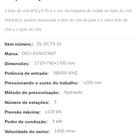
o bolo do chá dl-6cy3-15 e o uso da máquina de molde do tijolo do chá
hidráulico, podem pressionar o bolo do chá do puer e o outro bolo do
chá e o tijolo do chá.
DL-6CY3-15
Item número.:
DELI ASSISTANT
Marca:
1710×760×1700 mm
Dimensões:
380/50 V/HZ
Potência de entrada:
≥200 mm
Pressionando o curso do trabalho:
Hydraulic
Método de pressurização:
3
Número de estações:
≥120 kN
Pressão máxima:
3 kW
Poder de condução:
1400 r/min
Velocidade do motor: