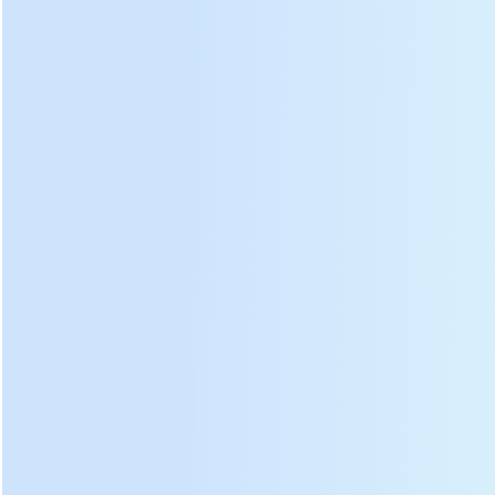
Dimensões
(comprimento
×
1710 × 760 × 1700
milímetros
largura
×
altura)
Entrada
Potência (voltagem
380/50
V / HZ
/
freqüência)
Pressionando
trabalhos
acidente vascular
≥200
milímetros
encefálico
Pressurização
método
Hidráulico
Número
do
Estações
3
Máximo
pressão
≥120
kN
Dirigindo
Poder
3
kW
Motor
Rapidez
1400
r / min
Avaliado
Voltagem
380
V
Detalhes: