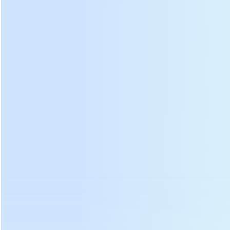
Pressionando
Acabado
Chá de bolo de chá DL-6CY3-15 b
rick prensa
máquina de moldagem
fotos: