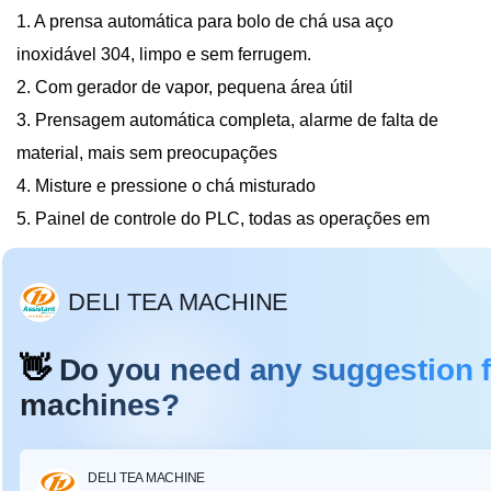
1. A prensa automática para bolo de chá usa aço
inoxidável 304, limpo e sem ferrugem.
2. Com gerador de vapor, pequena área útil
3. Prensagem automática completa, alarme de falta de
material, mais sem preocupações
4. Misture e pressione o chá misturado
5. Painel de controle do PLC, todas as operações em
resumo
Parâmetro:
Máquina de prensagem automática de bolo de chá DL-
6CYL-800
Modelo
DL-6CYL-800
Dimensões
(comprimento
×
1080 * 690 * 1330
milímetros