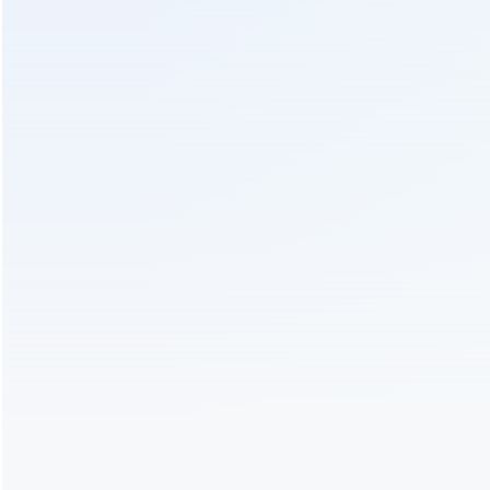
Tags Quentes :
Máquina da imprensa do chá
Máquina da imprensa do bolo do chá
Máquina automática da imprensa do bolo de chá
Máquina de processamento de bolo de chá
PREV :
imprensa automática hidráulica do bolo do chá do bolo
do chá que pressiona a máquina 6cy3-15
PRÓXIMO :
tipo de bolo / chocolate / tijolo / triângulo que
pressiona a máquina de molde 6cy1-15
Envie-Nos Um Inquérito