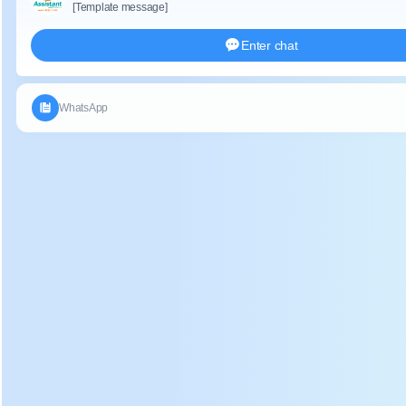
largura
×
altura)
Entrada
Potência (tensão
/
380V
50H
z
frequência)
Materiais
304
inoxidável
aço
Peso
400
kg
Pressionando
precisão
±
0,2
g
Resultado
650-900
pçs / h
2.5,
3
3.5
4
4.5
cm
Mofo
especificação
Pode ser personalizado
Poder
3.7
kw
Bolo de chá DL-6CY1-15 chá b
máquina de moldagem
de imprensa de rick
fotos: