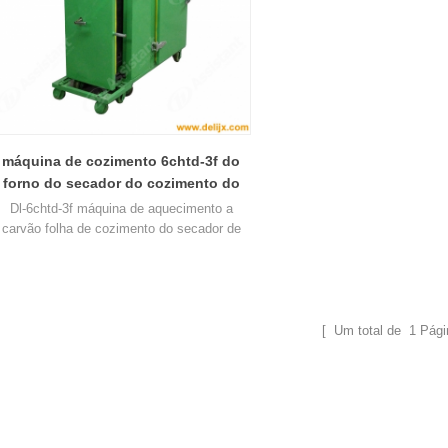
máquina de cozimento 6chtd-3f do
forno do secador do cozimento do
chá do aquecimento do carvão
Dl-6chtd-3f máquina de aquecimento a
vegetal
carvão folha de cozimento do secador de
chá principalmente usado para chá preto e
outros chá, fazer a folha de chá acabado
têm
[ Um total de
1
Pági