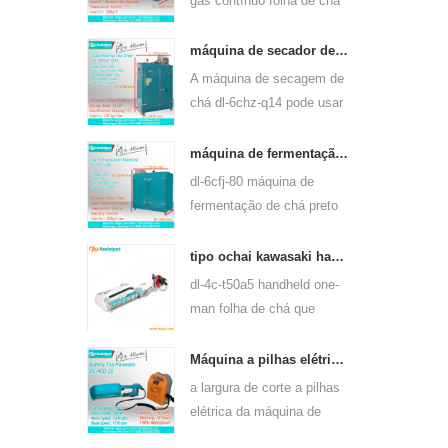
gás contínuo folha de chá
máquina de vapor pode
usar para muitos tipos de
máquina de secador de folhas de chá verde a gás e aquecimento elétrico 6chz-q14
chá, tais como chá verde,
A máquina de secagem de
chá oolong e outros.
chá dl-6chz-q14 pode usar
gás líquido, gás natural e
elétrico, pode secar todos
máquina de fermentação de chá preto inteligente 6cfj-80
os tipos de chá, como chá
dl-6cfj-80 máquina de
verde, chá preto, chá
fermentação de chá preto
oolong e assim por diante.
usado principalmente para
o processamento de chá
tipo ochai kawasaki handheld one-man folha de chá que arranca a máquina de colheita 4c-t50a5
preto, deixe fermentar chá
dl-4c-t50a5 handheld one-
preto melhor.
man folha de chá que
arranca a largura de corte
da máquina é 450mm,
Máquina a pilhas elétrica 4cd-35 do chá da folha de chá da largura do corte de 350mm que arranca
500mm, 600mm, use o
a largura de corte a pilhas
motor a gasolina huasheng
elétrica da máquina de
1e34f.
colheita da máquina de