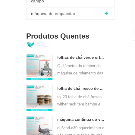
campo
máquina de empacotar
Produtos Quentes
folhas de chá verde ortodoxo máquina de rolamento 6crt-55
O diâmetro do tambor da
máquina de rolamento das
folhas de chá verde 6CRT-
55 é 550mm, altura
folha de chá fresco de bambu wither rack tqj-20
400mm, produtividade é
tqj-20 folha de chá fresco
75kg / h
wither rack tem bambu e
chapa de aço inoxidável,
pode usar para todos os
máquina contínua do vapor da folha do chá do aquecimento de gás para tipos do chá 6cstl-q80
tipos de chá.
dl-6cstl-q80 aquecimento a