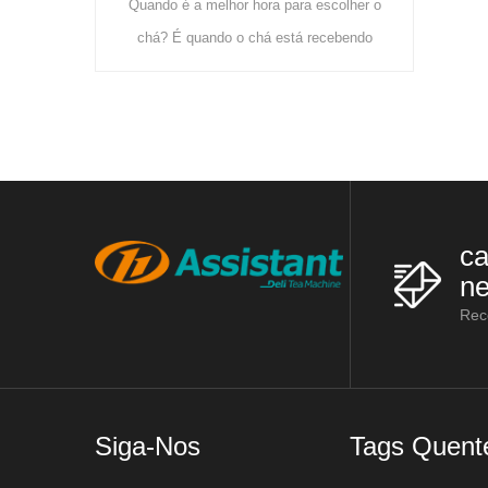
hor hora para escolher o
que utiliza principalmente estas
o o chá está recebendo
máquinas: racks de urzes, máquinas de
iente e crescendo fresco.
vaporização de chá, máquinas de
chá é mais cultivado no
laminação d
ca
ne
Rec
Siga-Nos
Tags Quent