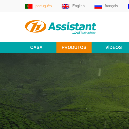
português
English
français
CASA
PRODUTOS
VÍDEOS