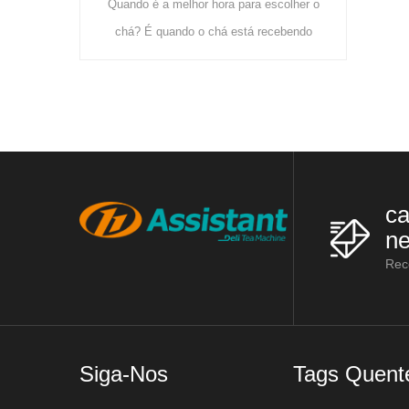
r hora para escolher o
que utiliza principalmente estas
o chá está recebendo
máquinas: racks de urzes, máquinas de
te e crescendo fresco.
vaporização de chá, máquinas de
 é mais cultivado no
laminação d
ca
ne
Rec
Siga-Nos
Tags Quent