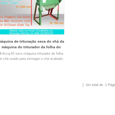
áquina de trituração seca do chá da
máquina do triturador da folha do
chá que esmaga a máquina dl-6ccq-
dl-6ccq-63 seco máquina triturador de folha
63
de chá usado para esmagar o chá acabado,
fazer a folha de chá em pó (fragmentos),
usado para sacos de chá, o tamanho de
fragmentos de chá mais uniforme.
[ Um total de
1
Pági