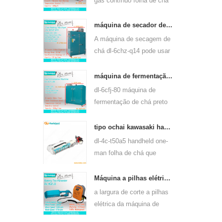
gás contínuo folha de chá
máquina de vapor pode
usar para muitos tipos de
máquina de secador de folhas de chá verde a gás e aquecimento elétrico 6chz-q14
chá, tais como chá verde,
A máquina de secagem de
chá oolong e outros.
chá dl-6chz-q14 pode usar
gás líquido, gás natural e
elétrico, pode secar todos
máquina de fermentação de chá preto inteligente 6cfj-80
os tipos de chá, como chá
dl-6cfj-80 máquina de
verde, chá preto, chá
fermentação de chá preto
oolong e assim por diante.
usado principalmente para
o processamento de chá
tipo ochai kawasaki handheld one-man folha de chá que arranca a máquina de colheita 4c-t50a5
preto, deixe fermentar chá
dl-4c-t50a5 handheld one-
preto melhor.
man folha de chá que
arranca a largura de corte
da máquina é 450mm,
Máquina a pilhas elétrica 4cd-35 do chá da folha de chá da largura do corte de 350mm que arranca
500mm, 600mm, use o
a largura de corte a pilhas
motor a gasolina huasheng
elétrica da máquina de
1e34f.
colheita da máquina de