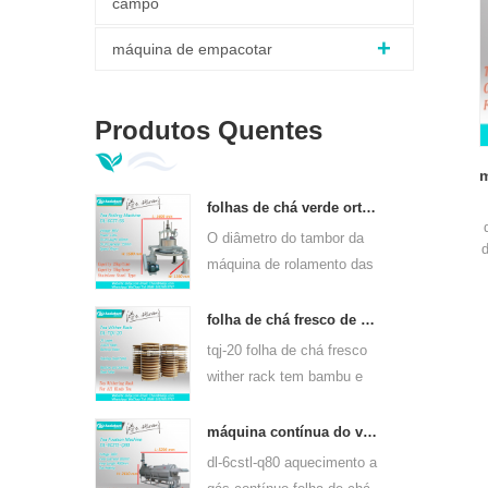
campo
máquina de empacotar
Produtos Quentes
m
folhas de chá verde ortodoxo máquina de rolamento 6crt-55
O diâmetro do tambor da
máquina de rolamento das
folhas de chá verde 6CRT-
55 é 550mm, altura
folha de chá fresco de bambu wither rack tqj-20
400mm, produtividade é
tqj-20 folha de chá fresco
75kg / h
wither rack tem bambu e
chapa de aço inoxidável,
pode usar para todos os
máquina contínua do vapor da folha do chá do aquecimento de gás para tipos do chá 6cstl-q80
tipos de chá.
dl-6cstl-q80 aquecimento a