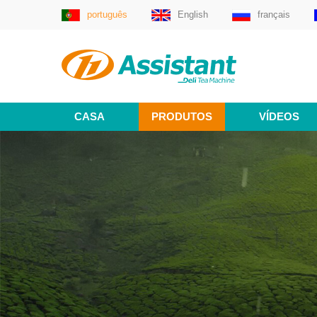
português
English
français
CASA
PRODUTOS
VÍDEOS