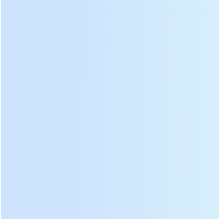
Projeto modular para
Método de secagem rotativo
máquina de secagem de chá
para chá
Secador de folhas de chá de aquecimento elétrico DL-
6CHZ-14 m
fotos achine: