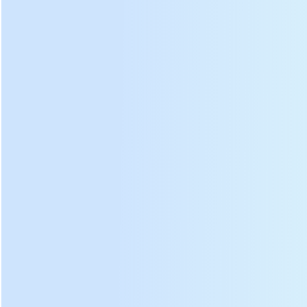
temperatura e tempo
Adicione um módulo mecânico de
limitação de temperatura para garantir
um controle preciso da temperatura.
Motor de
Sistema de
Design de duto de
acionamento de
isolamento de chapa
ar quente
núcleo de cobre
galvanizada e
patenteado
no topo
silicato de cálcio