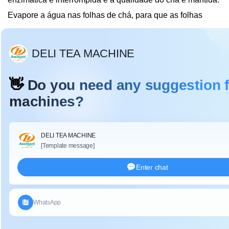
Evapore a água nas folhas de chá, para que as folhas
fiquem totalmente secas, divergentes para remover o sabor
da grama e melhorar o aroma das folhas de chá.
Para chá de ervas: evapore a água, aperte as flores e as
plantas e mantenha a cor e o aroma originais
Applica
ção:
A máquina de secagem de folhas de chá pode processar
quase todo o chá: como chá preto, chá verde, chá oolong e
chá de ervas.
Param
éter:
Especificação da máquina de secagem de folhas de chá
DL-6CHZ-14: