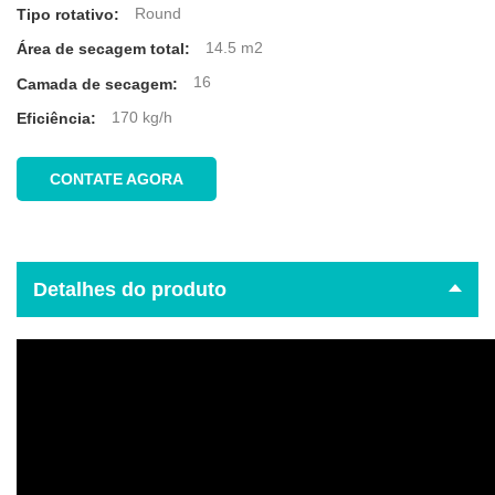
Round
Tipo rotativo:
14.5 m2
Área de secagem total:
16
Camada de secagem:
170 kg/h
Eficiência:
CONTATE AGORA
Detalhes do produto