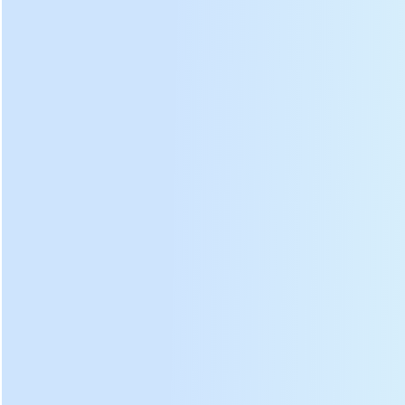
paletes
Tensão
220 V
nominal
Velocidade rotativa de paletes
6 rpm
Tipo de palete
Volta
Diâmetro da palete de secagem
110 cm
Área de secagem eficaz
14,5 m2
Número de paletes de secagem
16
Eficiência
170 kg / h
Os dados acima baseiam-se no teor de água das folhas de
chá fresco de
75-80
%
Deata
ils:
Diagrama de decomposição da máquina de secagem de
chá DL-6CHZ-14: