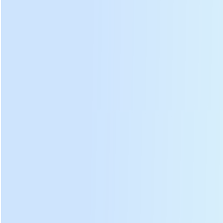
Ventilação de
①
exaustão
②
Dobradiça
Haste de
③
transmissão
④
Roda de nylon
⑤
Motor de ignição
Painel de
⑥
controle elétrico
⑦
Corpo do tanque
⑧
Fita selante
⑨
Porta
Adva
ntage:
Sistema inteligente de controle de