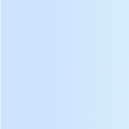
Modelo
DL-6CHZ-14
1430 × 1630 × 2320
Dimensão
mm
Voltagem
380/50 V / Hz
Fio de aquecimento
Elemento de aquecimento
elétrico
Potência total de aquecimento
15 kw
Grupo de elementos de
3 Grupo
aquecimento
Poder
0,75 KW
Rapidez
1400 rpm
Motor de ventilador
Tensão
380 V
nominal
Poder
40 W
Motor rotativo de
Rapidez
1250 rpm