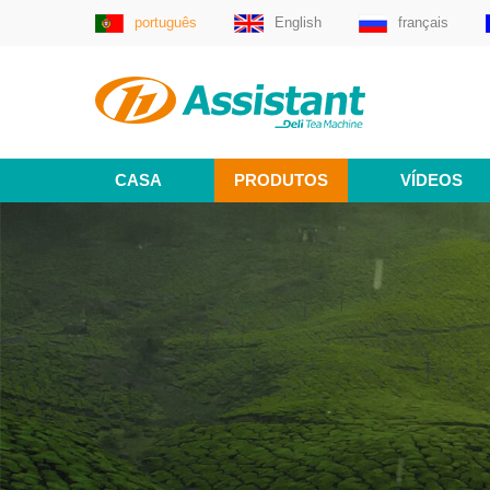
português
English
français
CASA
PRODUTOS
VÍDEOS