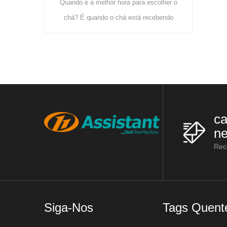
or hora para escolher o
que utiliza principalmente estas
 o chá está recebendo
máquinas: racks de urzes, máquinas de
ente e crescendo fresco.
vaporização de chá, máquinas de
há é mais cultivado no
laminação d
ca
ne
Rec
Siga-Nos
Tags Quent