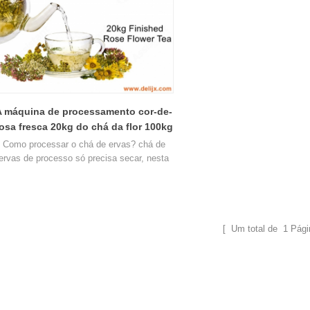
A máquina de processamento cor-de-
osa fresca 20kg do chá da flor 100kg
terminou a produção de secagem do
Como processar o chá de ervas? chá de
chá cor-de-rosa
ervas de processo só precisa secar, nesta
página você pode aprender a secar chá de
rvas rosa chá de flores com boa qualidade.
[ Um total de
1
Pági