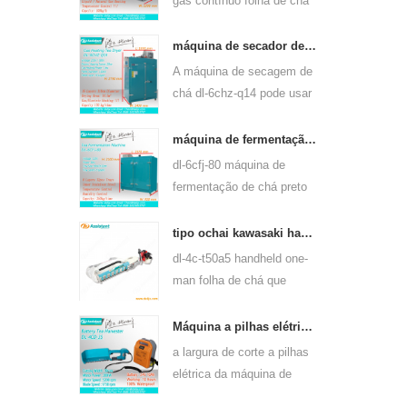
gás contínuo folha de chá
máquina de vapor pode
usar para muitos tipos de
máquina de secador de folhas de chá verde a gás e aquecimento elétrico 6chz-q14
chá, tais como chá verde,
A máquina de secagem de
chá oolong e outros.
chá dl-6chz-q14 pode usar
gás líquido, gás natural e
elétrico, pode secar todos
máquina de fermentação de chá preto inteligente 6cfj-80
os tipos de chá, como chá
dl-6cfj-80 máquina de
verde, chá preto, chá
fermentação de chá preto
oolong e assim por diante.
usado principalmente para
o processamento de chá
tipo ochai kawasaki handheld one-man folha de chá que arranca a máquina de colheita 4c-t50a5
preto, deixe fermentar chá
dl-4c-t50a5 handheld one-
preto melhor.
man folha de chá que
arranca a largura de corte
da máquina é 450mm,
Máquina a pilhas elétrica 4cd-35 do chá da folha de chá da largura do corte de 350mm que arranca
500mm, 600mm, use o
a largura de corte a pilhas
motor a gasolina huasheng
elétrica da máquina de
1e34f.
colheita da máquina de