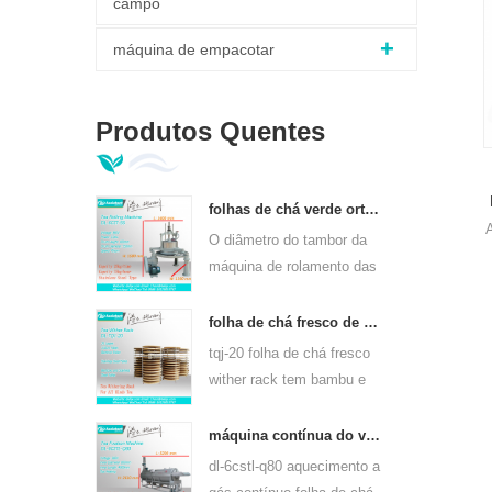
campo
máquina de empacotar
Produtos Quentes
folhas de chá verde ortodoxo máquina de rolamento 6crt-55
O diâmetro do tambor da
máquina de rolamento das
0
folhas de chá verde 6CRT-
55 é 550mm, altura
folha de chá fresco de bambu wither rack tqj-20
400mm, produtividade é
tqj-20 folha de chá fresco
75kg / h
wither rack tem bambu e
chapa de aço inoxidável,
pode usar para todos os
máquina contínua do vapor da folha do chá do aquecimento de gás para tipos do chá 6cstl-q80
tipos de chá.
dl-6cstl-q80 aquecimento a