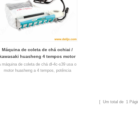
Máquina de coleta de chá ochiai /
kawasaki huasheng 4 tempos motor
dl-4c-s39
A máquina de coleta de chá dl-4c-s39 usa o
motor huasheng a 4 tempos, potência
,7kw, deslocamento 31cc, peso total de 9,2
kg, largura de corte 450, 500 e 600mm.
[ Um total de
1
Pági