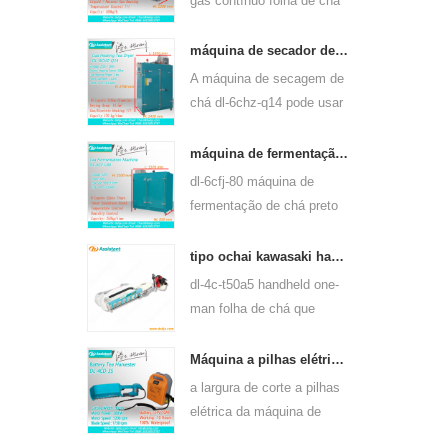
gás contínuo folha de chá
máquina de vapor pode
usar para muitos tipos de
máquina de secador de folhas de chá verde a gás e aquecimento elétrico 6chz-q14
chá, tais como chá verde,
A máquina de secagem de
chá oolong e outros.
chá dl-6chz-q14 pode usar
gás líquido, gás natural e
elétrico, pode secar todos
máquina de fermentação de chá preto inteligente 6cfj-80
os tipos de chá, como chá
dl-6cfj-80 máquina de
verde, chá preto, chá
fermentação de chá preto
oolong e assim por diante.
usado principalmente para
o processamento de chá
tipo ochai kawasaki handheld one-man folha de chá que arranca a máquina de colheita 4c-t50a5
preto, deixe fermentar chá
dl-4c-t50a5 handheld one-
preto melhor.
man folha de chá que
arranca a largura de corte
da máquina é 450mm,
Máquina a pilhas elétrica 4cd-35 do chá da folha de chá da largura do corte de 350mm que arranca
500mm, 600mm, use o
a largura de corte a pilhas
motor a gasolina huasheng
elétrica da máquina de
1e34f.
colheita da máquina de