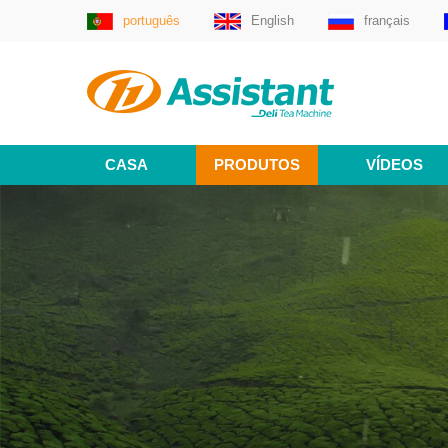
português
English
français
CASA
PRODUTOS
VÍDEOS