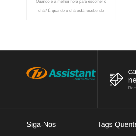
hor hora para escolher o
que utiliza principalmente estas
o o chá está recebendo
máquinas: racks de urzes, máquinas de
iente e crescendo fresco.
vaporização de chá, máquinas de
chá é mais cultivado no
laminação d
ca
ne
Rec
Siga-Nos
Tags Quent