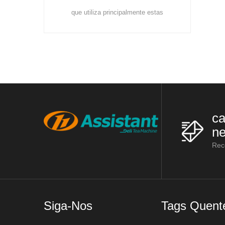
escolher o
que utiliza principalmente estas
ecebendo
máquinas: racks de urzes, máquinas de
do fresco.
vaporização de chá, máquinas de
ivado no
laminação d
ca
ne
Rec
Siga-Nos
Tags Quent