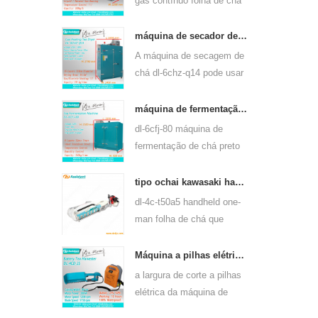
gás contínuo folha de chá
máquina de vapor pode
usar para muitos tipos de
máquina de secador de folhas de chá verde a gás e aquecimento elétrico 6chz-q14
chá, tais como chá verde,
A máquina de secagem de
chá oolong e outros.
chá dl-6chz-q14 pode usar
gás líquido, gás natural e
elétrico, pode secar todos
máquina de fermentação de chá preto inteligente 6cfj-80
os tipos de chá, como chá
dl-6cfj-80 máquina de
verde, chá preto, chá
fermentação de chá preto
oolong e assim por diante.
usado principalmente para
o processamento de chá
tipo ochai kawasaki handheld one-man folha de chá que arranca a máquina de colheita 4c-t50a5
preto, deixe fermentar chá
dl-4c-t50a5 handheld one-
preto melhor.
man folha de chá que
arranca a largura de corte
da máquina é 450mm,
Máquina a pilhas elétrica 4cd-35 do chá da folha de chá da largura do corte de 350mm que arranca
500mm, 600mm, use o
a largura de corte a pilhas
motor a gasolina huasheng
elétrica da máquina de
1e34f.
colheita da máquina de