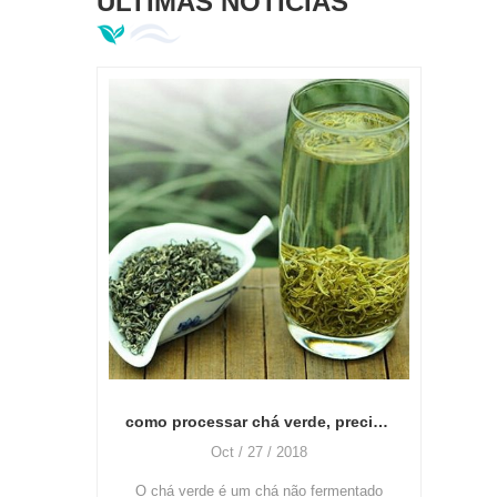
ÚLTIMAS NOTÍCIAS
diferentes especificações
Quanto
é, m
absolu
que é
como processar chá verde, precisa de qual máquina e como usar?
quando é a melhor hora para escolher o chá? como usar a máquina de arrancar folhas de chá?
Oct / 27 / 2018
O chá verde é um chá não fermentado