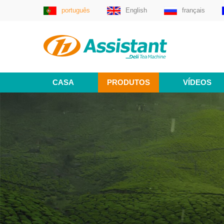
português
English
français
CASA
PRODUTOS
VÍDEOS