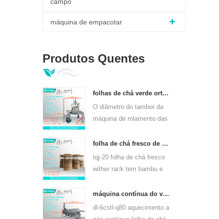
campo
máquina de empacotar
Produtos Quentes
folhas de chá verde ortodoxo máquina de rolamento 6crt-55
O diâmetro do tambor da
máquina de rolamento das
folhas de chá verde 6CRT-
55 é 550mm, altura
folha de chá fresco de bambu wither rack tqj-20
400mm, produtividade é
tqj-20 folha de chá fresco
75kg / h
wither rack tem bambu e
chapa de aço inoxidável,
pode usar para todos os
máquina contínua do vapor da folha do chá do aquecimento de gás para tipos do chá 6cstl-q80
tipos de chá.
dl-6cstl-q80 aquecimento a