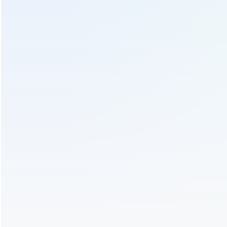
Máquina de rolamento de chá
Máquina De Rolamento De Chá Verde
PREV :
máquina de rolo do chá preto do chá verde para a folha
6crt-40 do chá do rolamento
PRÓXIMO :
Verde / preto / oolong chá chá folha de rolamento
máquina 6crt-65
Envie-Nos Um Inquérito
Entraremos em contato o mais breve possível!
Sujeito :
Máquina de amassar chá verde / preto rolo de
folhas de chá pequena 6crt-35