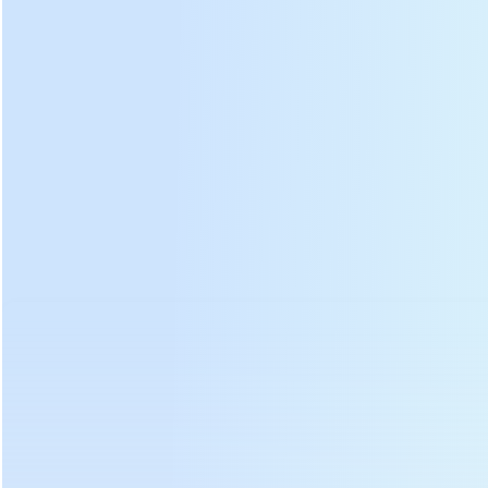
velocidade
de cobre
do tambor
Caixa de
Poderoso motor de
Volante
engrenagens
acionamento do
conveniente, a
estável, manivela e
núcleo de cobre,
tampa do cano é
estrutura de suporte,
fornece uma fonte
pressurizada por
asseguram operação
constante de
molas, e pode
suave e segura de
energia para
ser girada,
máquinas de
máquinas de
qualidade do chá
laminação de chá
amassar chá.
mais alto.
DL-6CRT-35 pequena máquina de rolo de chá
fotos: