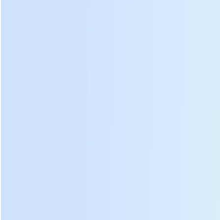
Os dados acima são baseados no teor de água da folha de
chá fresco de 75-80%.
De
caudas:
Folhas de chá DL-6CRT-35 amassar máquina
diagrama
de decomposição
:
Braço
Coluna de
①
⑧
transversal
suporte
Tampa do
Disco
②
⑨
barril
rolante
Tambor de
③
aço
⑩
Volante
inoxidável
Moldura
④
Manivela
⑪
de suporte