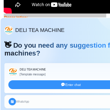
Descr
iption:
Para o chá não fermentado, como o chá verde: a principal
função da máquina de fazer chá é moldar.Através da ação
da força externa, máquina de fazer chá faz as folhas
esmagar e luz, o rolo de chá se transforma em uma forma
de tira, e o volume é reduzido, o que é bom para fazer
cerveja.
Para chá fermentado, como chá preto: Através da força
externa da máquina de amassar chá, o suco da folha de
chá transborda, as células do chá são danificadas, acelera
a oxidação enzimática dos compostos polifenólicos,