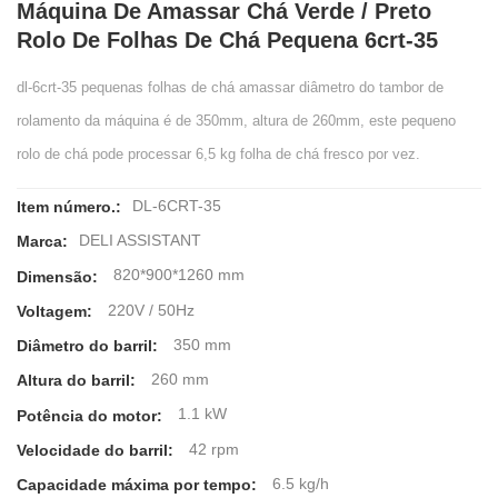
Máquina De Amassar Chá Verde / Preto
Rolo De Folhas De Chá Pequena 6crt-35
dl-6crt-35 pequenas folhas de chá amassar diâmetro do tambor de
rolamento da máquina é de 350mm, altura de 260mm, este pequeno
rolo de chá pode processar 6,5 kg folha de chá fresco por vez.
DL-6CRT-35
Item número.:
DELI ASSISTANT
Marca:
820*900*1260 mm
Dimensão:
220V / 50Hz
Voltagem:
350 mm
Diâmetro do barril:
260 mm
Altura do barril:
1.1 kW
Potência do motor:
42 rpm
Velocidade do barril:
6.5 kg/h
Capacidade máxima por tempo: