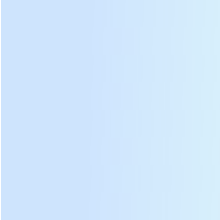
Modelo
DL-6CRT-35
820 * 900 * 1260
Dimensão
mm
Tensão de entrada
220V / 50Hz
Diâmetro do disco de chá
720 mm
Diâmetro do barril
350 mm
Altura do barril
260 mm
Poder
1,1 kW
Motor de
Rapidez
1400 RPM
harmonização
Tensão
220 V
nominal
Velocidade do barril
42 rpm
Produtividade
30 Kg / h
Capacidade máxima por tempo
6,5 kg