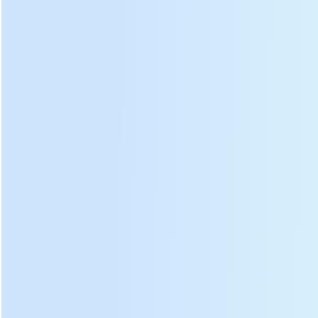
Alça de
Caso de
⑤
⑫
descarga
transmissão
de chá
Cinto de
Tomada
⑥
⑬
transmissão
de chá
Motor de
Perna de
⑦
⑭
ignição
apoio
Vantagem:
Caixa de
Motor do núcleo
Volante e tampa